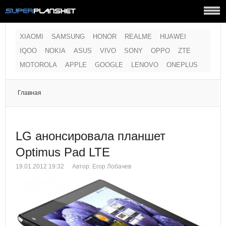
XIAOMI
SAMSUNG
HONOR
REALME
HUAWEI
IQOO
NOKIA
ASUS
VIVO
SONY
OPPO
ZTE
MOTOROLA
APPLE
GOOGLE
LENOVO
ONEPLUS
Главная
LG анонсировала планшет
Optimus Pad LTE
19.01.2012 19:32
Автор:
Егор Лобачев