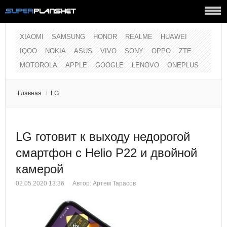
XIAOMI
SAMSUNG
HONOR
REALME
HUAWEI
IQOO
NOKIA
ASUS
VIVO
SONY
OPPO
ZTE
MOTOROLA
APPLE
GOOGLE
LENOVO
ONEPLUS
Главная
/
LG
LG готовит к выходу недорогой
смартфон с Helio P22 и двойной
камерой
02.05.2020 13:36
Автор:
Артем Тарасов