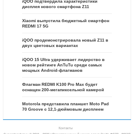
iQOO подтвердила характеристики
дисплея нового смартфона Z11
Xiaomi выпустила бюджетный смартфон
REDMI 17 5G
iQOO продемонстрировала новый Z11 в
двух цветовых вариантах
iQOO 15 Ultra удерживает лидерство в
новом рейтинге AnTuTu среди самых
мощных Android-флагманов
Флагман REDMI K100 Pro Max будет
оснащен 200-мегапиксельной камерой
Motorola представила планшет Moto Pad
70 Groove с 12,1-дюймовым дисплеем
Контакты