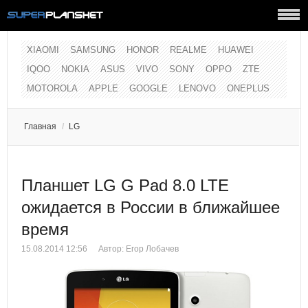
XIAOMI
SAMSUNG
HONOR
REALME
HUAWEI
IQOO
NOKIA
ASUS
VIVO
SONY
OPPO
ZTE
MOTOROLA
APPLE
GOOGLE
LENOVO
ONEPLUS
Главная
/
LG
Планшет LG G Pad 8.0 LTE
ожидается в России в ближайшее
время
15.08.2014 12:56
Автор:
Егор Лобачев