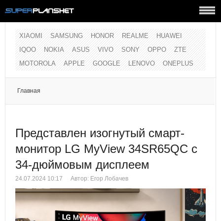
XIAOMI
SAMSUNG
HONOR
REALME
HUAWEI
IQOO
NOKIA
ASUS
VIVO
SONY
OPPO
ZTE
MOTOROLA
APPLE
GOOGLE
LENOVO
ONEPLUS
Главная
Представлен изогнутый смарт-
монитор LG MyView 34SR65QC с
34-дюймовым дисплеем
24.07.2024 10:17
Автор:
Егор Лобачев