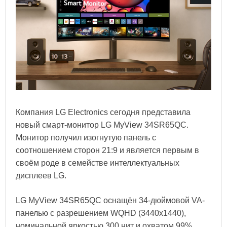
Компания LG Electronics сегодня представила
новый смарт-монитор LG MyView 34SR65QC.
Монитор получил изогнутую панель с
соотношением сторон 21:9 и является первым в
своём роде в семействе интеллектуальных
дисплеев LG.
LG MyView 34SR65QC оснащён 34-дюймовой VA-
панелью с разрешением WQHD (3440х1440),
номинальной яркостью 300 нит и охватом 99%