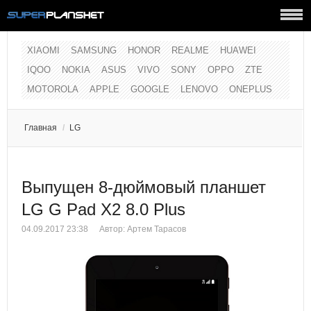
XIAOMI
SAMSUNG
HONOR
REALME
HUAWEI
IQOO
NOKIA
ASUS
VIVO
SONY
OPPO
ZTE
MOTOROLA
APPLE
GOOGLE
LENOVO
ONEPLUS
Главная
/
LG
Выпущен 8-дюймовый планшет
LG G Pad X2 8.0 Plus
04.09.2017 23:38
Автор:
Артем Тарасов