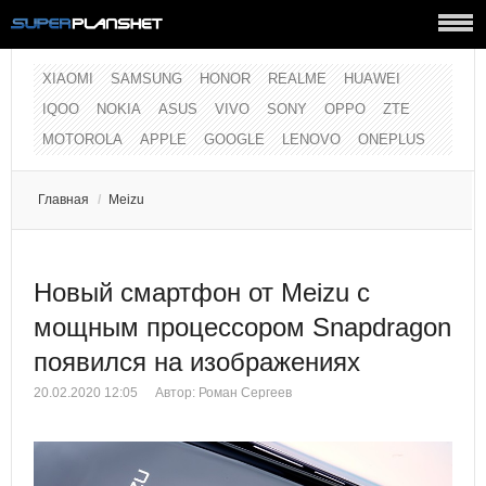
XIAOMI
SAMSUNG
HONOR
REALME
HUAWEI
IQOO
NOKIA
ASUS
VIVO
SONY
OPPO
ZTE
MOTOROLA
APPLE
GOOGLE
LENOVO
ONEPLUS
Главная
/
Meizu
Новый смартфон от Meizu с
мощным процессором Snapdragon
появился на изображениях
20.02.2020 12:05
Автор:
Роман Сергеев