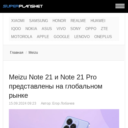
XIAOMI
SAMSUNG
HONOR
REALME
HUAWEI
IQOO
NOKIA
ASUS
VIVO
SONY
OPPO
ZTE
MOTOROLA
APPLE
GOOGLE
LENOVO
ONEPLUS
Главная
/
Meizu
Meizu Note 21 и Note 21 Pro
представлены на глобальном
рынке
15.09.2024 09:23
Автор: Егор Лобачев