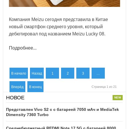
Компания Meizu сегодня представила в Китае
новый смартфон среднего уровня, который
дебютировал под названием Meizu Lucky 08.
Подробнее...
В начало
Назад
1
2
3
…
Вперёд
В конец
Страница 1 из 21
НОВОЕ
Представлен Vivo S2 с с батареей 7050 мАч и MediaTek
Dimensity 7360 Turbo
Среднебюджетный REDMI Note 17 5G с батареей 8000