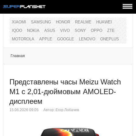
XIAOMI
SAMSUNG
HONOR
REALME
HUAWEI
IQOO
NOKIA
ASUS
VIVO
SONY
OPPO
ZTE
MOTOROLA
APPLE
GOOGLE
LENOVO
ONEPLUS
Главная
Представлены часы Meizu Watch
M1 с 2,01-дюймовым AMOLED-
дисплеем
15.06.2026 09:05
Автор: Егор Лобачев