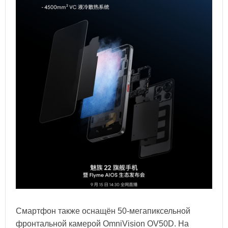
Смартфон также оснащён 50-мегапиксельной
фронтальной камерой OmniVision OV50D. На