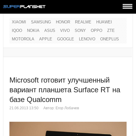
XIAOMI
SAMSUNG
HONOR
REALME
HUAWEI
IQOO
NOKIA
ASUS
VIVO
SONY
OPPO
ZTE
MOTOROLA
APPLE
GOOGLE
LENOVO
ONEPLUS
Microsoft готовит улучшенный
вариант планшета Surface RT на
базе Qualcomm
21.06.2013 13:50
Автор:
Егор Лобачев