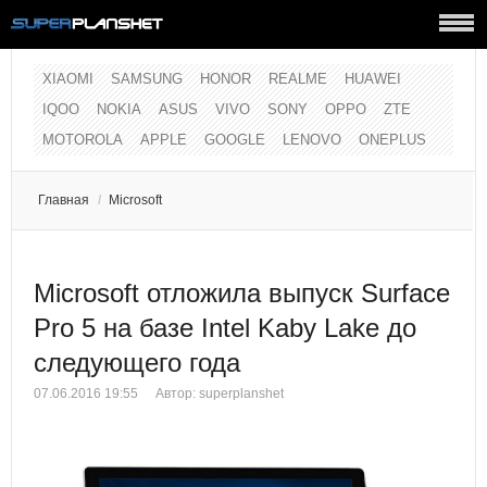
XIAOMI
SAMSUNG
HONOR
REALME
HUAWEI
IQOO
NOKIA
ASUS
VIVO
SONY
OPPO
ZTE
MOTOROLA
APPLE
GOOGLE
LENOVO
ONEPLUS
Главная
/
Microsoft
Microsoft отложила выпуск Surface
Pro 5 на базе Intel Kaby Lake до
следующего года
07.06.2016 19:55
Автор:
superplanshet