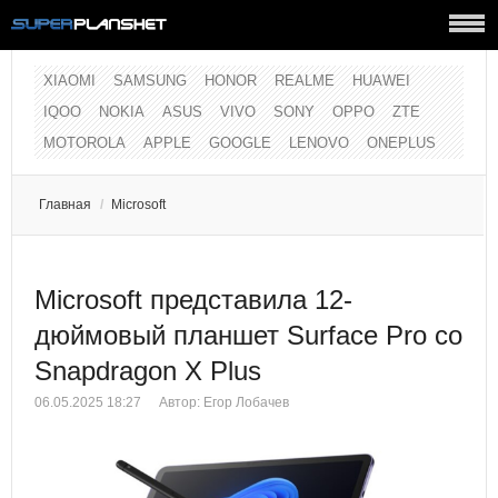
XIAOMI
SAMSUNG
HONOR
REALME
HUAWEI
IQOO
NOKIA
ASUS
VIVO
SONY
OPPO
ZTE
MOTOROLA
APPLE
GOOGLE
LENOVO
ONEPLUS
Главная
/
Microsoft
Microsoft представила 12-
дюймовый планшет Surface Pro со
Snapdragon X Plus
06.05.2025 18:27
Автор:
Егор Лобачев