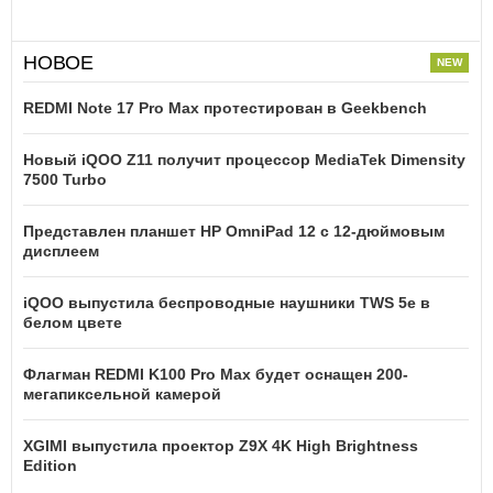
НОВОЕ
REDMI Note 17 Pro Max протестирован в Geekbench
Новый iQOO Z11 получит процессор MediaTek Dimensity
7500 Turbo
Представлен планшет HP OmniPad 12 с 12-дюймовым
дисплеем
iQOO выпустила беспроводные наушники TWS 5e в
белом цвете
Флагман REDMI K100 Pro Max будет оснащен 200-
мегапиксельной камерой
XGIMI выпустила проектор Z9X 4K High Brightness
Edition