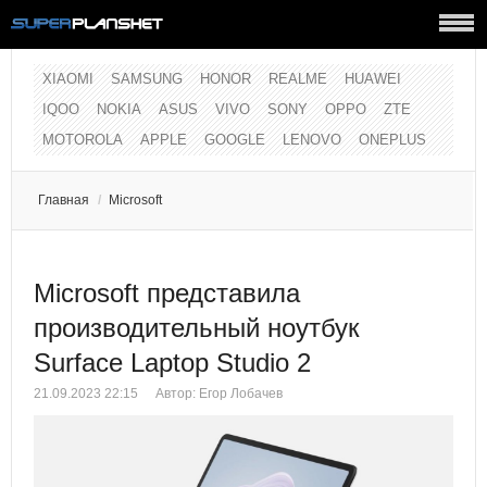
XIAOMI
SAMSUNG
HONOR
REALME
HUAWEI
IQOO
NOKIA
ASUS
VIVO
SONY
OPPO
ZTE
MOTOROLA
APPLE
GOOGLE
LENOVO
ONEPLUS
Главная
/
Microsoft
Microsoft представила
производительный ноутбук
Surface Laptop Studio 2
21.09.2023 22:15
Автор:
Егор Лобачев