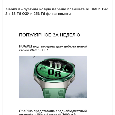
Xiaomi выпустила новую версию планшета REDMI K Pad
2 с 16 Гб ОЗУ и 256 Гб флэш-памяти
ПОПУЛЯРНОЕ ЗА НЕДЕЛЮ
HUAWEI подтвердила дату дебюта новой
серии Watch GT 7
OnePlus представила среднебюджетный
смартфон N6x с батареей 7000 мАч