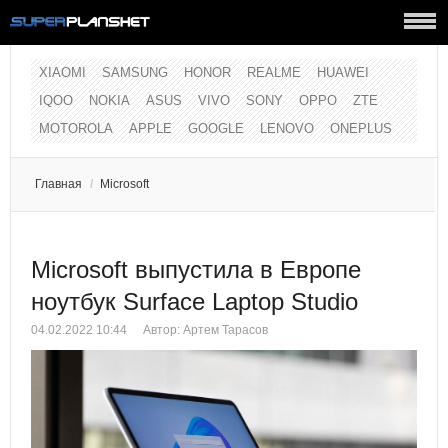
XIAOMI
SAMSUNG
HONOR
REALME
HUAWEI
IQOO
NOKIA
ASUS
VIVO
SONY
OPPO
ZTE
MOTOROLA
APPLE
GOOGLE
LENOVO
ONEPLUS
Главная
/
Microsoft
Microsoft выпустила в Европе
ноутбук Surface Laptop Studio
04.02.2022 10:44
Автор:
Артем Тарасов