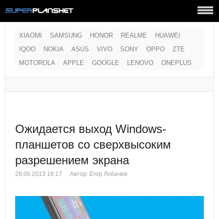
XIAOMI
SAMSUNG
HONOR
REALME
HUAWEI
IQOO
NOKIA
ASUS
VIVO
SONY
OPPO
ZTE
MOTOROLA
APPLE
GOOGLE
LENOVO
ONEPLUS
Ожидается выход Windows-
планшетов со сверхвысоким
разрешением экрана
28.06.2013 16:17
Автор:
Егор Лобачев