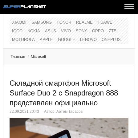
XIAOMI
SAMSUNG
HONOR
REALME
HUAWEI
IQOO
NOKIA
ASUS
VIVO
SONY
OPPO
ZTE
MOTOROLA
APPLE
GOOGLE
LENOVO
ONEPLUS
Главная
/
Microsoft
Складной смартфон Microsoft
Surface Duo 2 с Snapdragon 888
представлен официально
22.09.2021 20:43
Автор:
Артем Тарасов