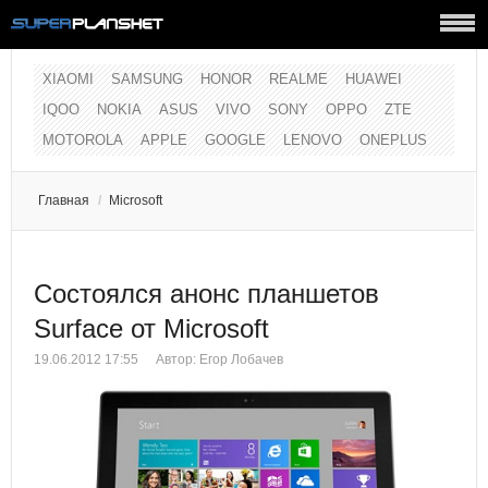
XIAOMI
SAMSUNG
HONOR
REALME
HUAWEI
IQOO
NOKIA
ASUS
VIVO
SONY
OPPO
ZTE
MOTOROLA
APPLE
GOOGLE
LENOVO
ONEPLUS
Главная
/
Microsoft
Состоялся анонс планшетов
Surface от Microsoft
19.06.2012 17:55
Автор:
Егор Лобачев