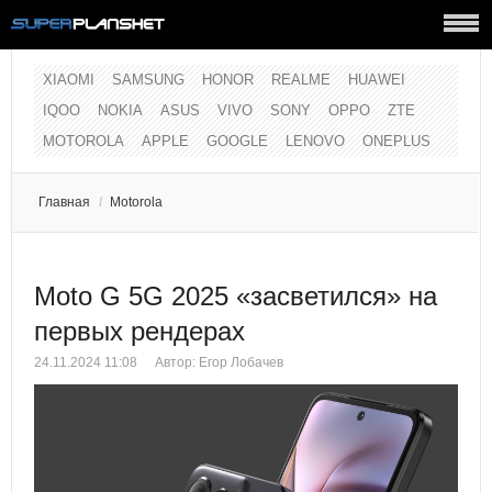
XIAOMI
SAMSUNG
HONOR
REALME
HUAWEI
IQOO
NOKIA
ASUS
VIVO
SONY
OPPO
ZTE
MOTOROLA
APPLE
GOOGLE
LENOVO
ONEPLUS
Главная
/
Motorola
Moto G 5G 2025 «засветился» на
первых рендерах
24.11.2024 11:08
Автор:
Егор Лобачев