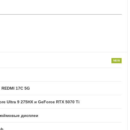
и REDMI 17C 5G
re Ultra 9 275HX и GeForce RTX 5070 Ti
2-дюймовые дисплеи
ch