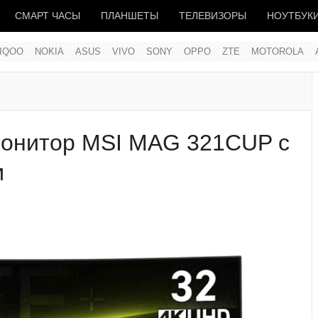
СМАРТ ЧАСЫ
ПЛАНШЕТЫ
ТЕЛЕВИЗОРЫ
НОУТБУК
IQOO
NOKIA
ASUS
VIVO
SONY
OPPO
ZTE
MOTOROLA
монитор MSI MAG 321CUP с
м