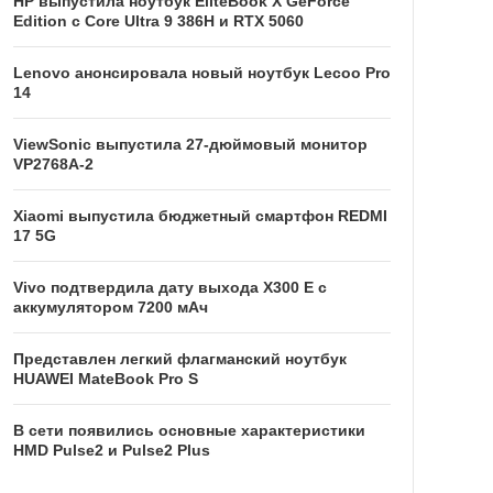
HP выпустила ноутбук EliteBook X GeForce
Edition с Core Ultra 9 386H и RTX 5060
Lenovo анонсировала новый ноутбук Lecoo Pro
14
ViewSonic выпустила 27-дюймовый монитор
VP2768A-2
Xiaomi выпустила бюджетный смартфон REDMI
17 5G
Vivo подтвердила дату выхода X300 E с
аккумулятором 7200 мАч
Представлен легкий флагманский ноутбук
HUAWEI MateBook Pro S
В сети появились основные характеристики
HMD Pulse2 и Pulse2 Plus