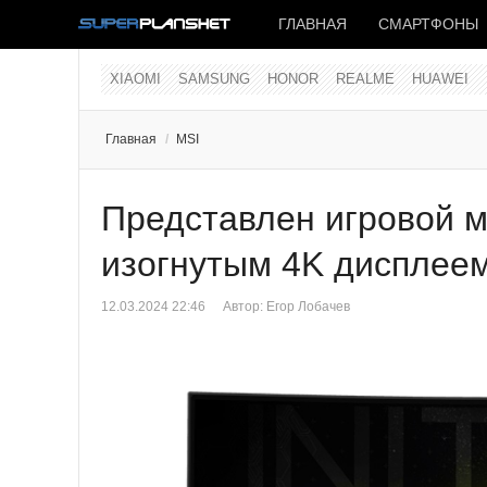
ГЛАВНАЯ
СМАРТФОНЫ
XIAOMI
SAMSUNG
HONOR
REALME
HUAWEI
Главная
/
MSI
Представлен игровой 
изогнутым 4K дисплее
12.03.2024 22:46
Автор:
Егор Лобачев