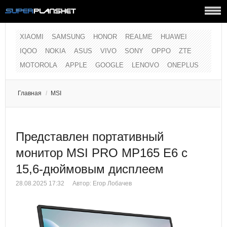
XIAOMI
SAMSUNG
HONOR
REALME
HUAWEI
IQOO
NOKIA
ASUS
VIVO
SONY
OPPO
ZTE
MOTOROLA
APPLE
GOOGLE
LENOVO
ONEPLUS
Главная
/
MSI
Представлен портативный
монитор MSI PRO MP165 E6 с
15,6-дюймовым дисплеем
28.08.2025 17:32
Автор:
Егор Лобачев