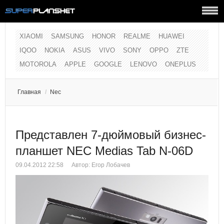
XIAOMI
SAMSUNG
HONOR
REALME
HUAWEI
IQOO
NOKIA
ASUS
VIVO
SONY
OPPO
ZTE
MOTOROLA
APPLE
GOOGLE
LENOVO
ONEPLUS
Главная
/
Nec
Представлен 7-дюймовый бизнес-
планшет NEC Medias Tab N-06D
09.04.2012 22:58
Автор:
Егор Лобачев