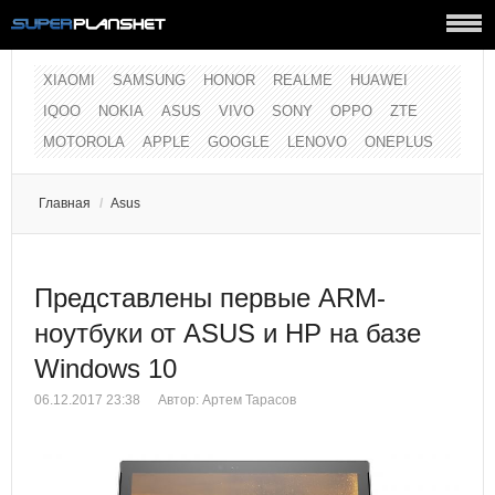
XIAOMI
SAMSUNG
HONOR
REALME
HUAWEI
IQOO
NOKIA
ASUS
VIVO
SONY
OPPO
ZTE
MOTOROLA
APPLE
GOOGLE
LENOVO
ONEPLUS
Главная
/
Asus
Представлены первые ARM-
ноутбуки от ASUS и HP на базе
Windows 10
06.12.2017 23:38
Автор:
Артем Тарасов