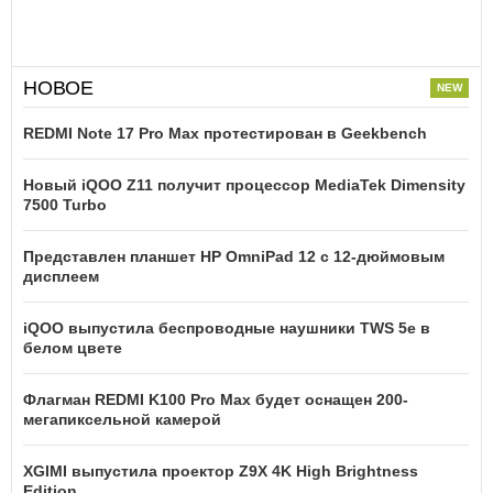
НОВОЕ
REDMI Note 17 Pro Max протестирован в Geekbench
Новый iQOO Z11 получит процессор MediaTek Dimensity
7500 Turbo
Представлен планшет HP OmniPad 12 с 12-дюймовым
дисплеем
iQOO выпустила беспроводные наушники TWS 5e в
белом цвете
Флагман REDMI K100 Pro Max будет оснащен 200-
мегапиксельной камерой
XGIMI выпустила проектор Z9X 4K High Brightness
Edition