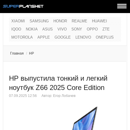
XIAOMI
SAMSUNG
HONOR
REALME
HUAWEI
IQOO
NOKIA
ASUS
VIVO
SONY
OPPO
ZTE
MOTOROLA
APPLE
GOOGLE
LENOVO
ONEPLUS
Главная
/
HP
HP выпустила тонкий и легкий
ноутбук Z66 2025 Core Edition
07.09.2025 12:56
Автор:
Егор Лобачев