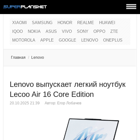
XIAOMI
SAMSUNG
HONOR
REALME
HUAWEI
IQOO
NOKIA
ASUS
VIVO
SONY
OPPO
ZTE
MOTOROLA
APPLE
GOOGLE
LENOVO
ONEPLUS
Главная
/
Lenovo
Lenovo выпускает легкий ноутбук
Lecoo Air 16 Core Edition
20.10.2025 21:39
Автор:
Егор Лобачев