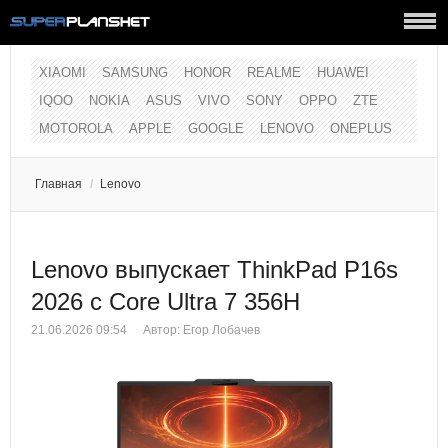
XIAOMI
SAMSUNG
HONOR
REALME
HUAWEI
IQOO
NOKIA
ASUS
VIVO
SONY
OPPO
ZTE
MOTOROLA
APPLE
GOOGLE
LENOVO
ONEPLUS
Главная
/
Lenovo
Lenovo выпускает ThinkPad P16s
2026 с Core Ultra 7 356H
21.06.2026 09:54
Автор:
Егор Лобачев