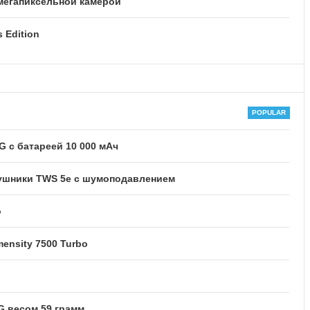
-мегапиксельной камерой
 Edition
 с батареей 10 000 мАч
ушники TWS 5e с шумоподавлением
o
ensity 7500 Turbo
G весом 59 грамм