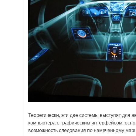
Теоретически, эти две системы выступят для а
компьютера с графическим интерфейсом, основ
возможность следования по намеченному марш