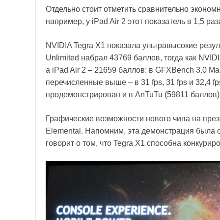
Отдельно стоит отметить сравнительно экономно
например, у iPad Air 2 этот показатель в 1,5 ра
NVIDIA Tegra X1 показала ультравысокие резул
Unlimited набрал 43769 баллов, тогда как
NVIDI
а iPad Air 2 – 21659 баллов; в GFXBench 3.0 Ma
перечисленные выше – в 31 fps, 31 fps и 32,4 
продемонстрирован и в AnTuTu (59811 баллов)
Графические возможности нового чипа на през
Elemental. Напомним, эта демонстрация была с
говорит о том, что Tegra X1 способна конкури