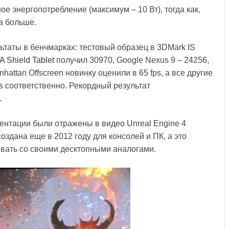
е энергопотребление (максимум – 10 Вт), тогда как,
за больше.
ьтаты в бенчмарках: тестовый образец в 3DMark IS
A Shield Tablet
получил 30970, Google Nexus 9 – 24256,
nhattan Offscreen новинку оценили в 65 fps, а все другие
fps соответственно. Рекордный результат
.
ентации были отражены в видео Unreal Engine 4
оздана еще в 2012 году для консолей и ПК, а это
ровать со своими десктопными аналогами.