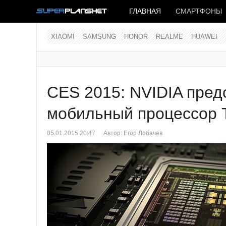
ГЛАВНАЯ
СМАРТФОНЫ
XIAOMI
SAMSUNG
HONOR
REALME
HUAWEI
CES 2015: NVIDIA пре
мобильный процессор 
05.01.2015 20:47
Автор:
Егор Лобачев