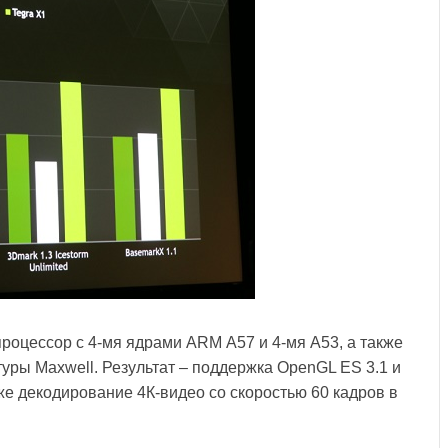
оцессор с 4-мя ядрами ARM А57 и 4-мя А53, а также
уры Maxwell. Результат – поддержка OpenGL ES 3.1 и
же декодирование 4К-видео со скоростью 60 кадров в