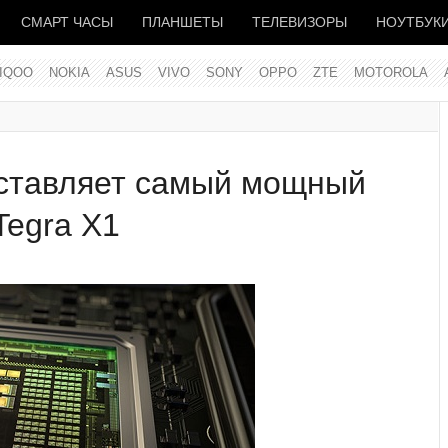
СМАРТ ЧАСЫ
ПЛАНШЕТЫ
ТЕЛЕВИЗОРЫ
НОУТБУК
IQOO
NOKIA
ASUS
VIVO
SONY
OPPO
ZTE
MOTOROLA
дставляет самый мощный
Tegra X1