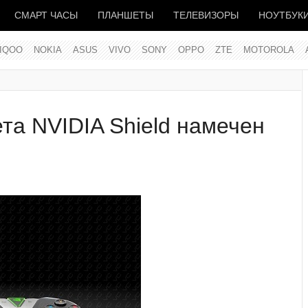
СМАРТ ЧАСЫ
ПЛАНШЕТЫ
ТЕЛЕВИЗОРЫ
НОУТБУК
IQOO
NOKIA
ASUS
VIVO
SONY
OPPO
ZTE
MOTOROLA
та NVIDIA Shield намечен