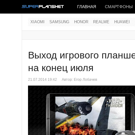
ГЛАВНАЯ
СМАРТФОНЫ
XIAOMI
SAMSUNG
HONOR
REALME
HUAWEI
Выход игрового планше
на конец июля
21.07.2014 19:42
Автор:
Егор Лобачев