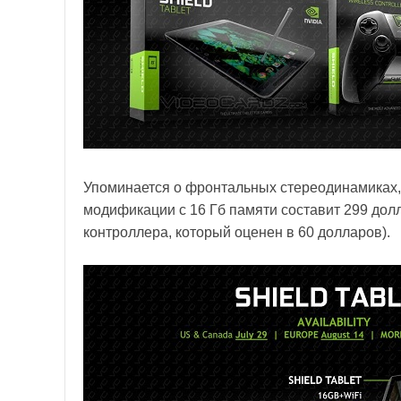
Упоминается о фронтальных стереодинамиках, 
модификации с 16 Гб памяти составит 299 долла
контроллера, который оценен в 60 долларов).