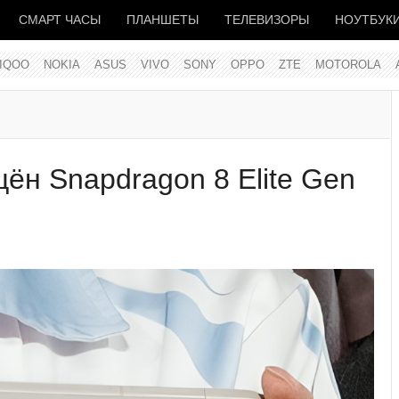
СМАРТ ЧАСЫ
ПЛАНШЕТЫ
ТЕЛЕВИЗОРЫ
НОУТБУК
IQOO
NOKIA
ASUS
VIVO
SONY
OPPO
ZTE
MOTOROLA
ён Snapdragon 8 Elite Gen