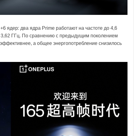
2+6 ядер: два ядра Prime работают на частоте до 4,6
до 3,62 ГГц. По сравнению с предыдущим поколением
оэффективнее, а общее энергопотребление снизилось