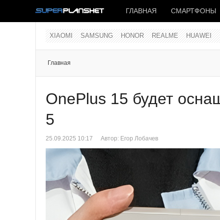
ГЛАВНАЯ
СМАРТФОНЫ
XIAOMI
SAMSUNG
HONOR
REALME
HUAWEI
Главная
OnePlus 15 будет оснащ
5
25.09.2025 10:17
Автор:
Егор Лобачев