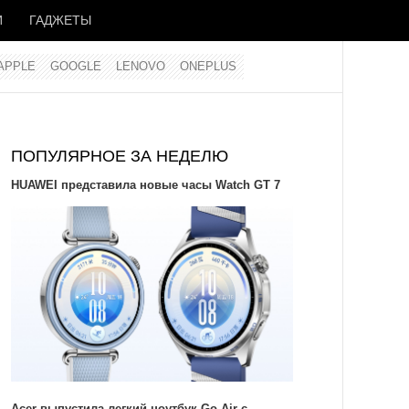
И
ГАДЖЕТЫ
APPLE
GOOGLE
LENOVO
ONEPLUS
ПОПУЛЯРНОЕ ЗА НЕДЕЛЮ
HUAWEI представила новые часы Watch GT 7
Acer выпустила легкий ноутбук Go Air c