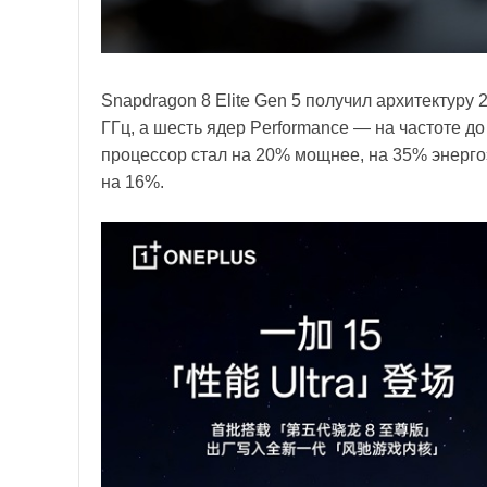
Snapdragon 8 Elite Gen 5 получил архитектуру 
ГГц, а шесть ядер Performance — на частоте 
процессор стал на 20% мощнее, на 35% энерг
на 16%.