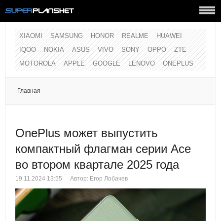
XIAOMI
SAMSUNG
HONOR
REALME
HUAWEI
IQOO
NOKIA
ASUS
VIVO
SONY
OPPO
ZTE
MOTOROLA
APPLE
GOOGLE
LENOVO
ONEPLUS
Главная
OnePlus может выпустить
компактный флагман серии Ace
во втором квартале 2025 года
19.11.2024 13:55
Автор:
Егор Лобачев