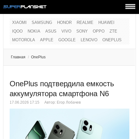
XIAOMI
SAMSUNG
HONOR
REALME
HUAWEI
IQOO
NOKIA
ASUS
VIVO
SONY
OPPO
ZTE
MOTOROLA
APPLE
GOOGLE
LENOVO
ONEPLUS
Главная
/
OnePlus
OnePlus подтвердила емкость
аккумулятора смартфона N6
17.06.2026 17:15
Автор:
Егор Лобачев