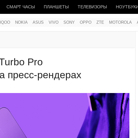
СМАРТ ЧАСЫ
ПЛАНШЕТЫ
ТЕЛЕВИЗОРЫ
НОУТБУК
IQOO
NOKIA
ASUS
VIVO
SONY
OPPO
ZTE
MOTOROLA
Turbo Pro
а пресс-рендерах