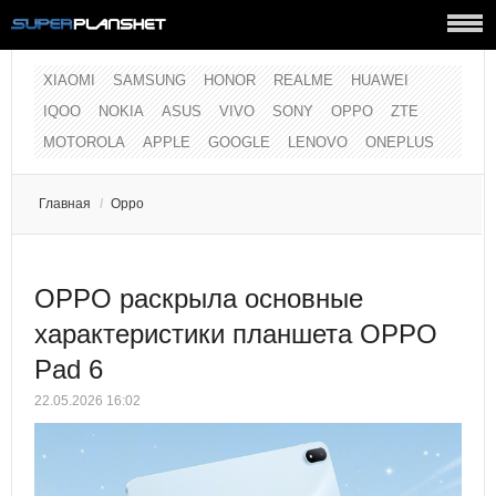
XIAOMI
SAMSUNG
HONOR
REALME
HUAWEI
IQOO
NOKIA
ASUS
VIVO
SONY
OPPO
ZTE
MOTOROLA
APPLE
GOOGLE
LENOVO
ONEPLUS
Главная
/
Oppo
OPPO раскрыла основные
характеристики планшета OPPO
Pad 6
22.05.2026 16:02