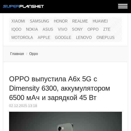
XIAOMI
SAMSUNG
HONOR
REALME
HUAWEI
IQOO
NOKIA
ASUS
VIVO
SONY
OPPO
ZTE
MOTOROLA
APPLE
GOOGLE
LENOVO
ONEPLUS
Главная
/
Oppo
OPPO выпустила A6x 5G с
Dimensity 6300, аккумулятором
6500 мАч и зарядкой 45 Вт
02.12.2025 13:18