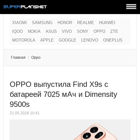
XIAOMI
SAMSUNG
HONOR
REALME
HUAWEI
IQOO
NOKIA
ASUS
VIVO
SONY
OPPO
ZTE
MOTOROLA
APPLE
GOOGLE
LENOVO
ONEPLUS
Главная
/
Oppo
OPPO выпустила Find X9s с
батареей 7025 мАч и Dimensity
9500s
21.05.2026 10:41