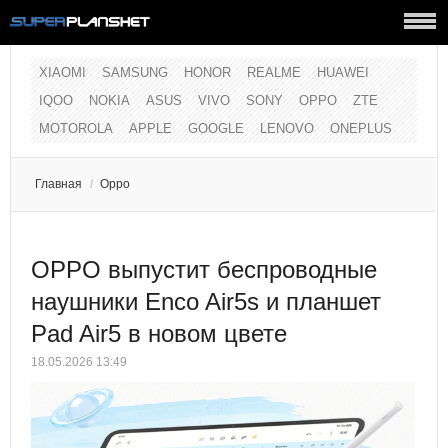
XIAOMI
SAMSUNG
HONOR
REALME
HUAWEI
IQOO
NOKIA
ASUS
VIVO
SONY
OPPO
ZTE
MOTOROLA
APPLE
GOOGLE
LENOVO
ONEPLUS
Главная
/
Oppo
OPPO выпустит беспроводные
наушники Enco Air5s и планшет
Pad Air5 в новом цвете
18.05.2026 13:49