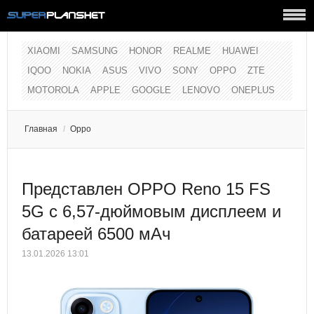
XIAOMI
SAMSUNG
HONOR
REALME
HUAWEI
IQOO
NOKIA
ASUS
VIVO
SONY
OPPO
ZTE
MOTOROLA
APPLE
GOOGLE
LENOVO
ONEPLUS
Главная
/
Oppo
Представлен OPPO Reno 15 FS
5G с 6,57-дюймовым дисплеем и
батареей 6500 мАч
13.01.2026 13:01