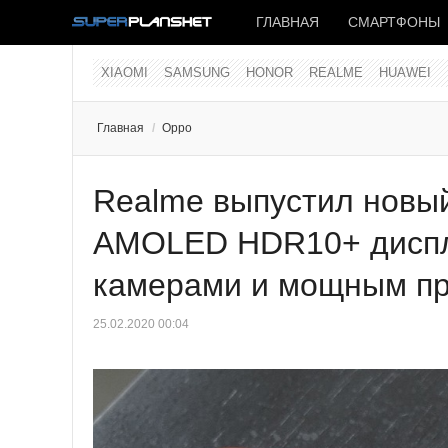
ГЛАВНАЯ
СМАРТФОНЫ
XIAOMI
SAMSUNG
HONOR
REALME
HUAWEI
Главная
/
Oppo
Realme выпустил новы
AMOLED HDR10+ диспл
камерами и мощным пр
25.02.2020 00:04