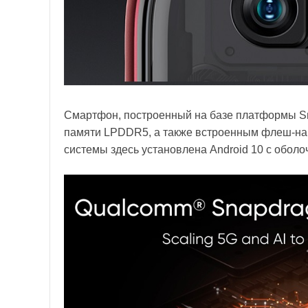
Смартфон, построенный на базе платформы Sna
памяти LPDDR5, а также встроенным флеш-нак
системы здесь установлена Android 10 с оболо