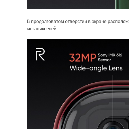
В продолговатом отверстии в экране располож
мегапикселей.