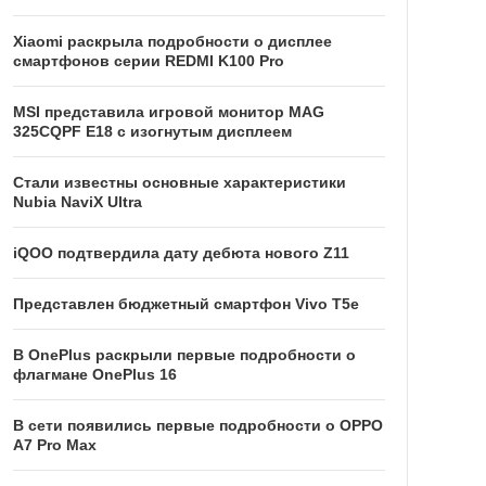
Xiaomi раскрыла подробности о дисплее
смартфонов серии REDMI K100 Pro
MSI представила игровой монитор MAG
325CQPF E18 с изогнутым дисплеем
Стали известны основные характеристики
Nubia NaviX Ultra
iQOO подтвердила дату дебюта нового Z11
Представлен бюджетный смартфон Vivo T5e
В OnePlus раскрыли первые подробности о
флагмане OnePlus 16
В сети появились первые подробности о OPPO
A7 Pro Max