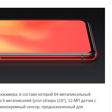
рокамера, в составе которой 64-мегапиксельный
 8 мегапикселей (угол обзора 119°), 12-МП датчик с
и монохромный сенсор, предназначенный для