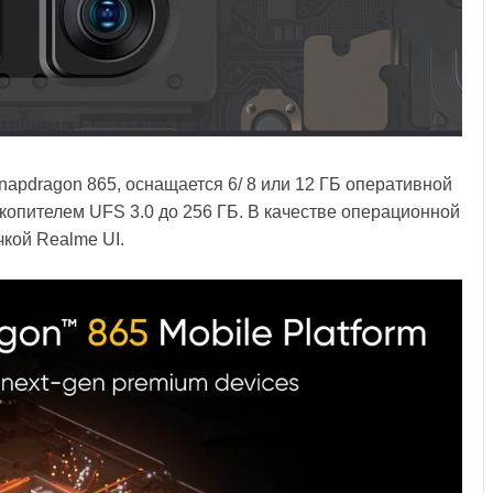
pdragon 865, оснащается 6/ 8 или 12 ГБ оперативной
опителем UFS 3.0 до 256 ГБ. В качестве операционной
чкой Realme UI.