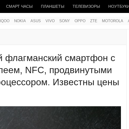
СМАРТ ЧАСЫ
ПЛАНШЕТЫ
ТЕЛЕВИЗОРЫ
НОУТБУК
IQOO
NOKIA
ASUS
VIVO
SONY
OPPO
ZTE
MOTOROLA
й флагманский смартфон с
еем, NFC, продвинутыми
оцессором. Известны цены