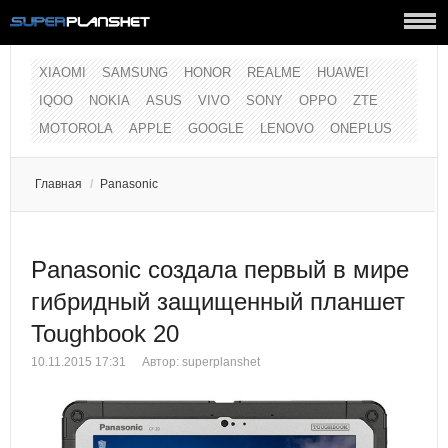
XIAOMI
SAMSUNG
HONOR
REALME
HUAWEI
IQOO
NOKIA
ASUS
VIVO
SONY
OPPO
ZTE
MOTOROLA
APPLE
GOOGLE
LENOVO
ONEPLUS
Главная
/
Panasonic
Panasonic создала первый в мире
гибридный защищенный планшет
Toughbook 20
10.11.2015 17:31
Автор:
superplanshet