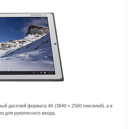
й дисплей формата 4K (3840 × 2560 пикселей), а в
ро для рукописного ввода.