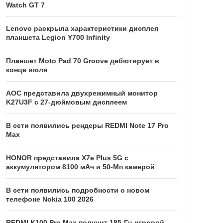
Watch GT 7
Lenovo раскрыла характеристики дисплея
планшета Legion Y700 Infinity
Планшет Moto Pad 70 Groove дебютирует в
конце июля
AOC представила двухрежимный монитор
K27U3F с 27-дюймовым дисплеем
В сети появились рендеры REDMI Note 17 Pro
Max
HONOR представила X7e Plus 5G с
аккумулятором 8100 мАч и 50-Мп камерой
В сети появились подробности о новом
телефоне Nokia 100 2026
REDMI K100 Pro Max получит 185-Гц игровой