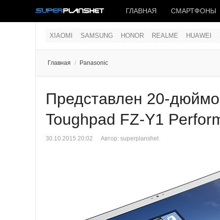
ГЛАВНАЯ
СМАРТФОНЫ
XIAOMI
SAMSUNG
HONOR
REALME
HUAWEI
Главная
/
Panasonic
Представлен 20-дюймо
Toughpad FZ-Y1 Perfor
30.10.2015 20:02
Автор:
superplanshet