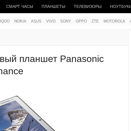
СМАРТ ЧАСЫ
ПЛАНШЕТЫ
ТЕЛЕВИЗОРЫ
НОУТБУК
IQOO
NOKIA
ASUS
VIVO
SONY
OPPO
ZTE
MOTOROLA
вый планшет Panasonic
mance