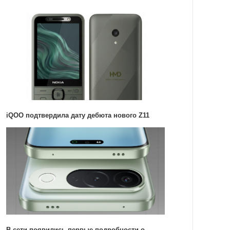
iQOO подтвердила дату дебюта нового Z11
В сети появились первые подробности о