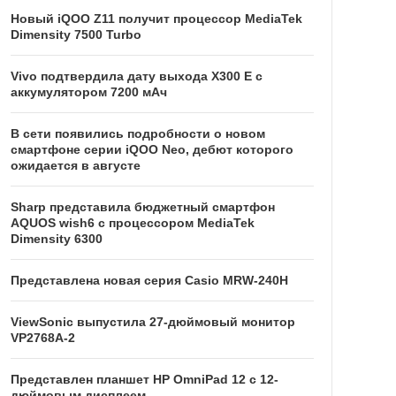
Новый iQOO Z11 получит процессор MediaTek
Dimensity 7500 Turbo
Vivo подтвердила дату выхода X300 E с
аккумулятором 7200 мАч
В сети появились подробности о новом
смартфоне серии iQOO Neo, дебют которого
ожидается в августе
Sharp представила бюджетный смартфон
AQUOS wish6 с процессором MediaTek
Dimensity 6300
Представлена новая серия Casio MRW-240H
ViewSonic выпустила 27-дюймовый монитор
VP2768A-2
Представлен планшет HP OmniPad 12 с 12-
дюймовым дисплеем