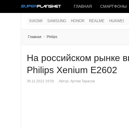
ГЛАВНАЯ
СМАРТФОНЫ
XIAOMI
SAMSUNG
HONOR
REALME
HUAWEI
Главная
/
Philips
На российском рынке 
Philips Xenium E2602
30.11.2022 19:50
Автор:
Артем Тарасов