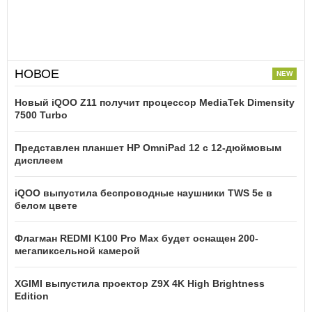
НОВОЕ
Новый iQOO Z11 получит процессор MediaTek Dimensity
7500 Turbo
Представлен планшет HP OmniPad 12 с 12-дюймовым
дисплеем
iQOO выпустила беспроводные наушники TWS 5e в
белом цвете
Флагман REDMI K100 Pro Max будет оснащен 200-
мегапиксельной камерой
XGIMI выпустила проектор Z9X 4K High Brightness
Edition