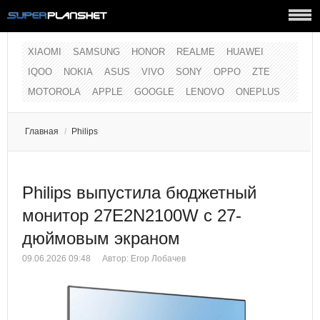
XIAOMI
SAMSUNG
HONOR
REALME
HUAWEI
IQOO
NOKIA
ASUS
VIVO
SONY
OPPO
ZTE
MOTOROLA
APPLE
GOOGLE
LENOVO
ONEPLUS
Главная
/
Philips
Philips выпустила бюджетный
монитор 27E2N2100W с 27-
дюймовым экраном
09.06.2026 09:48
Автор:
Егор Лобачев