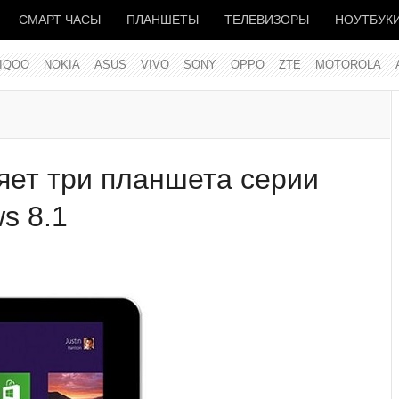
СМАРТ ЧАСЫ
ПЛАНШЕТЫ
ТЕЛЕВИЗОРЫ
НОУТБУК
IQOO
NOKIA
ASUS
VIVO
SONY
OPPO
ZTE
MOTOROLA
ляет три планшета серии
s 8.1