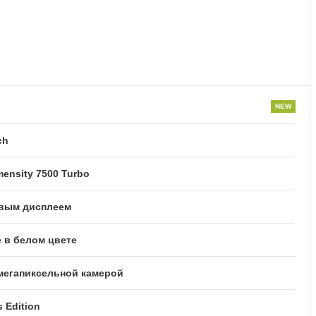
ch
ensity 7500 Turbo
овым дисплеем
 в белом цвете
-мегапиксельной камерой
 Edition