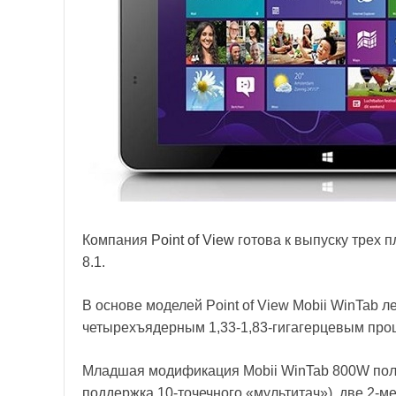
Компания
Point of View
готова к выпуску трех 
8.1.
В основе моделей Point of View Mobii WinTab ле
четырехъядерным 1,33-1,83-гигагерцевым про
Младшая модификация Mobii WinTab 800W по
поддержка 10-точечного «мультитач»), две 2-ме