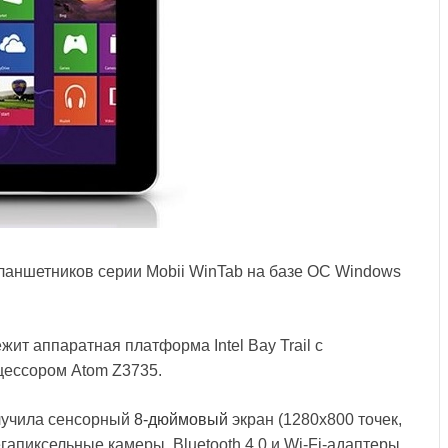
планшетников серии Mobii WinTab на базе ОС Windows
жит аппаратная платформа Intel Bay Trail с
цессором Atom Z3735.
лучила сенсорный
8-дюймовый
экран (1280x800 точек,
гапиксельные камеры, Bluetooth 4.0 и Wi-Fi-адаптеры,