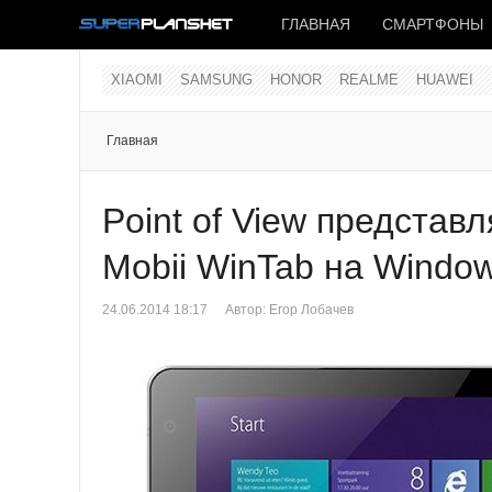
ГЛАВНАЯ
СМАРТФОНЫ
XIAOMI
SAMSUNG
HONOR
REALME
HUAWEI
Главная
Point of View представ
Mobii WinTab на Window
24.06.2014 18:17
Автор:
Егор Лобачев