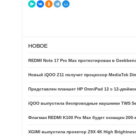
НОВОЕ
REDMI Note 17 Pro Max протестирован в Geekben
Новый iQOO Z11 получит процессор MediaTek Dim
Представлен планшет HP OmniPad 12 с 12-дюйм
iQOO выпустила беспроводные наушники TWS 5e
Флагман REDMI K100 Pro Max будет оснащен 200
XGIMI выпустила проектор Z9X 4K High Brightness