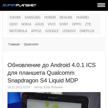
XIAOMI
SAMSUNG
HONOR
REALME
HUAWEI
IQOO
NOKIA
ASUS
VIVO
SONY
OPPO
ZTE
MOTOROLA
APPLE
GOOGLE
LENOVO
ONEPLUS
Главная
/
Qualcomm
Обновление до Android 4.0.1 ICS
для планшета Qualcomm
Snapdragon S4 Liquid MDP
18.12.2011 02:07
Автор:
Егор Лобачев