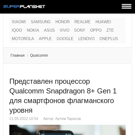
XIAOMI
SAMSUNG
HONOR
REALME
HUAWEI
IQOO
NOKIA
ASUS
VIVO
SONY
OPPO
ZTE
MOTOROLA
APPLE
GOOGLE
LENOVO
ONEPLUS
Главная
/
Qualcomm
Представлен процессор
Qualcomm Snapdragon 8+ Gen 1
для смартфонов флагманского
уровня
21.05.2022 10:54
Автор:
Артем Тарасов