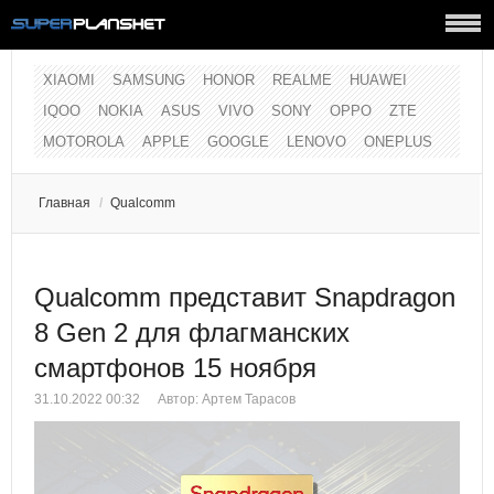
XIAOMI
SAMSUNG
HONOR
REALME
HUAWEI
IQOO
NOKIA
ASUS
VIVO
SONY
OPPO
ZTE
MOTOROLA
APPLE
GOOGLE
LENOVO
ONEPLUS
Главная
/
Qualcomm
Qualcomm представит Snapdragon
8 Gen 2 для флагманских
смартфонов 15 ноября
31.10.2022 00:32
Автор:
Артем Тарасов