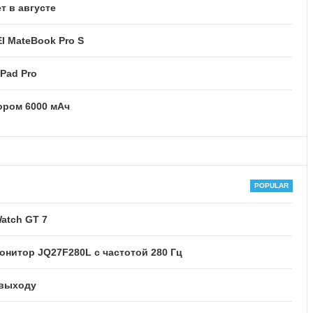
т в августе
I MateBook Pro S
Pad Pro
тором 6000 мАч
atch GT 7
нитор JQ27F280L с частотой 280 Гц
 выходу