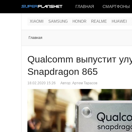
ГЛАВНАЯ
СМАРТФОНЫ
XIAOMI
SAMSUNG
HONOR
REALME
HUAWEI
Главная
Qualcomm выпустит ул
Snapdragon 865
18.02.2020 15:26
Автор:
Артем Тарасов