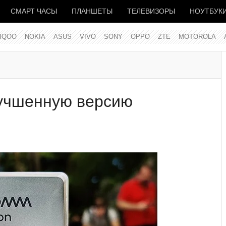
СМАРТ ЧАСЫ
ПЛАНШЕТЫ
ТЕЛЕВИЗОРЫ
НОУТБУК
IQOO
NOKIA
ASUS
VIVO
SONY
OPPO
ZTE
MOTOROLA
учшенную версию