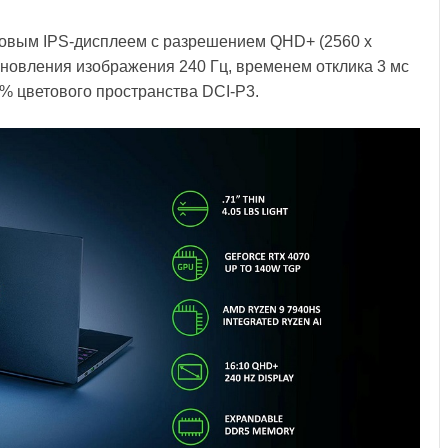
мовым IPS-дисплеем с разрешением QHD+ (2560 x
бновления изображения 240 Гц, временем отклика 3 мс
0% цветового пространства DCI-P3.