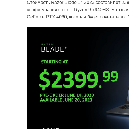
Стоимость Razer Blade 14 2023 составит от 23
конфигурациях, все с Ryzen 9 7940HS. Базовая
GeForce RTX 4060, которая будет сочетаться с