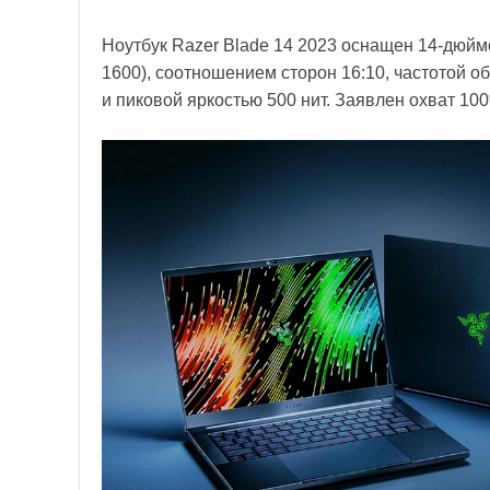
Ноутбук Razer Blade 14 2023 оснащен 14-дюй
1600), соотношением сторон 16:10, частотой о
и пиковой яркостью 500 нит. Заявлен охват 10