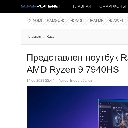
ГЛАВНАЯ
СМАРТФОНЫ
XIAOMI
SAMSUNG
HONOR
REALME
HUAWEI
Главная
/
Razer
Представлен ноутбук Ra
AMD Ryzen 9 7940HS
14.06.2023 22:47
Автор:
Егор Лобачев