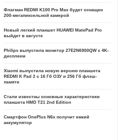
Флагман REDMI K100 Pro Max будет оснащен
200-мегапиксельной камерой
Новый легкий планшет HUAWEI MatePad Pro
выйдет в августе
Philips выпустила монитор 27E2N6900QW с 4K-
дисплеем
Xiaomi выпустила новую версию планшета
REDMI K Pad 2 с 16 Гб ОЗУ и 256 Гб флэш-
памяти
Стали известны основные характеристики
планшета HMD T21 2nd Edition
Смартфон OnePlus N6x получит емкий
аккумулятор