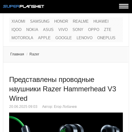
XIAOMI
SAMSUNG
HONOR
REALME
HUAWEI
IQOO
NOKIA
ASUS
VIVO
SONY
OPPO
ZTE
MOTOROLA
APPLE
GOOGLE
LENOVO
ONEPLUS
Главная
/
Razer
Представлены проводные
наушники Razer Hammerhead V3
Wired
20.06.2025 09:03
Автор:
Егор Лобачев