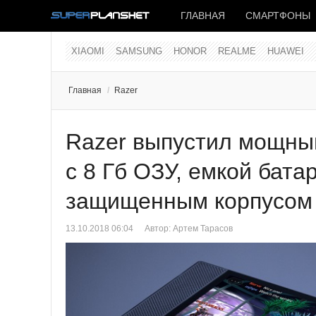
ГЛАВНАЯ
СМАРТФОНЫ
XIAOMI
SAMSUNG
HONOR
REALME
HUAWEI
Главная
/
Razer
Razer выпустил мощны
с 8 Гб ОЗУ, емкой бата
защищенным корпусом
13.10.2018 06:04
Автор:
Артем Тарасов