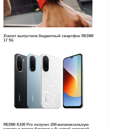
Xiaomi выпустила бюджетный смартфон REDMI
17 5G
REDMI K100 Pro получит 200-мегапиксельную
камеру и емкую батарею с быстрой зарядкой